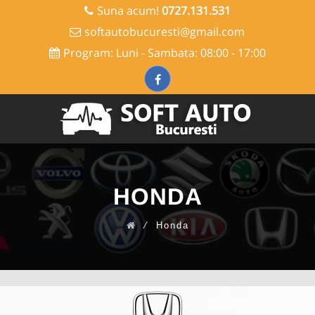
Suna acum!
0727.131.531
softautobucuresti@gmail.com
Program: Luni - Sambata: 08:00 - 17:00
Skip
to
content
HONDA
⁄
Honda