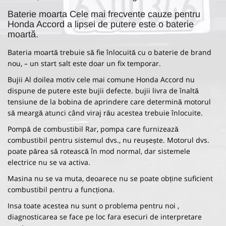
Baterie moarta Cele mai frecvente cauze pentru
Honda Accord a lipsei de putere este o baterie
moartă.
Bateria moartă trebuie să fie înlocuită cu o baterie de brand
nou, – un start salt este doar un fix temporar.
Bujii Al doilea motiv cele mai comune Honda Accord nu
dispune de putere este bujii defecte. bujii livra de înaltă
tensiune de la bobina de aprindere care determină motorul
să meargă atunci când viraj rău acestea trebuie înlocuite.
Pompă de combustibil Rar, pompa care furnizează
combustibil pentru sistemul dvs., nu reușește. Motorul dvs.
poate părea să rotească în mod normal, dar sistemele
electrice nu se va activa.
Masina nu se va muta, deoarece nu se poate obține suficient
combustibil pentru a funcționa.
Insa toate acestea nu sunt o problema pentru noi ,
diagnosticarea se face pe loc fara esecuri de interpretare