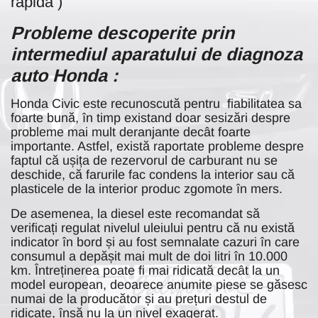
rapida )
Probleme descoperite prin
intermediul aparatului de diagnoza
auto Honda :
Honda
Civic este recunoscută pentru fiabilitatea sa
foarte bună, în timp existand doar sesizări despre
probleme mai mult deranjante decât foarte
importante. Astfel, există raportate probleme despre
faptul că ușița de rezervorul de carburant nu se
deschide, că farurile fac condens la interior sau că
plasticele de la interior produc zgomote în mers.
De asemenea, la diesel este recomandat să
verificați regulat nivelul uleiului pentru că nu există
indicator în bord și au fost semnalate cazuri în care
consumul a depășit mai mult de doi litri în 10.000
km. Întreținerea poate fi mai ridicată decât la un
model european, deoarece anumite piese se găsesc
numai de la producător și au prețuri destul de
ridicate, însă nu la un nivel exagerat.