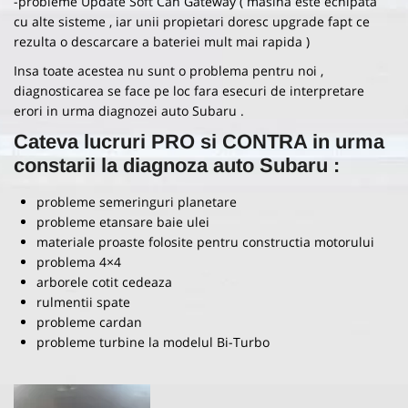
-probleme Update Soft Can Gateway ( masina este echipata
cu alte sisteme , iar unii propietari doresc upgrade fapt ce
rezulta o descarcare a bateriei mult mai rapida )
Insa toate acestea nu sunt o problema pentru noi ,
diagnosticarea se face pe loc fara esecuri de interpretare
erori in urma diagnozei auto Subaru .
Cateva lucruri PRO si CONTRA in urma
constarii la diagnoza auto
Subaru
:
probleme semeringuri planetare
probleme etansare baie ulei
materiale proaste folosite pentru constructia motorului
problema 4×4
arborele cotit cedeaza
rulmentii spate
probleme cardan
probleme turbine la modelul Bi-Turbo