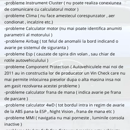
-probleme Instrument Cluster ( nu poate realiza conexiunea
de comunicare cu calculatorul motor )
-probleme Clima ( nu face amestecul corespunzator , aer
condionat , incalzire etc.)
-probleme Calculator motor (nu mai poate identifica anumiti
parametrii al motorului )
-probleme Airbag ( tot felul de anomalii la bord indicand o
avarie pe sistemul de siguranta )
-probleme Esp ( cauzate de spira din volan , sau chiar de
rotile autovehiculului )
-probleme Component Protection ( Autovehiculele mai noi de
2011 au in constructia lor de producator un Vin Check care nu
mai permite inlocuirea pieselor dupa o alta masina insa noi
am gasit rezolvarea acestei probleme )
-probleme calculator frana de mana ( indica avarie pe frana
de parcare )
-probleme calculator 4wD ( tot bordul intra in regim de avarie
de la ABS pana la ESP , Night Vision , frana de mana etc )
-probleme MMI ( navigatia nu mai porneste , luminile consola
inactive )