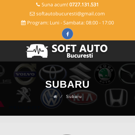
Suna acum!
0727.131.531
softautobucuresti@gmail.com
Program: Luni - Sambata: 08:00 - 17:00
Skip
to
content
SUBARU
⁄
Subaru