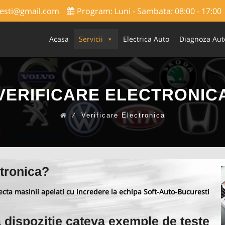
esti@gmail.com
Program: Luni - Sambata: 08:00 - 17:00
Skip
to
Acasa
Servicii
Electrica Auto
Diagnoza Aut
content
VERIFICARE ELECTRONIC
⁄
Verificare Electronica
ctronica?
recta masinii apelati cu incredere la echipa Soft-Auto-Bucuresti
a dispozitie cateva exemple de teste