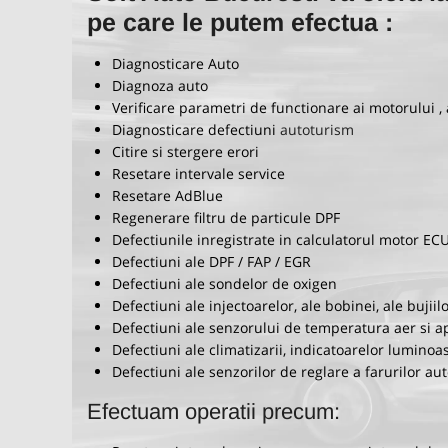
pe care le putem efectua :
Diagnosticare Auto
Diagnoza auto
Verificare parametri de functionare ai motorului , ab
Diagnosticare defectiuni
autoturism
Citire si stergere erori
Resetare intervale service
Resetare AdBlue
Regenerare filtru de particule DPF
Defectiunile inregistrate in calculatorul motor EC
Defectiuni ale DPF / FAP / EGR
Defectiuni ale sondelor de oxigen
Defectiuni ale injectoarelor, ale bobinei, ale bujii
Defectiuni ale senzorului de temperatura aer si a
Cu o experienta de peste 10 ani in diagnoza auto,
Defectiuni ale climatizarii, indicatoarelor luminoa
service-ul nostru este alegerea perfecta pentru a
Defectiuni ale senzorilor de reglare a farurilor a
rezolva probeleme de soft, pentru diagnoza si
Efectuam operatii precum:
optimizare soft si pentru a preintampina eventuale
probleme cu masina.