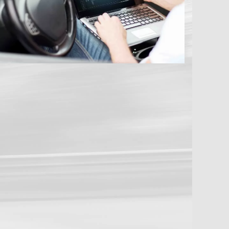
ROGRAM
onday
8:00 — 17:00
uesday
8:00 — 17:00
ednesday
8:00 — 17:00