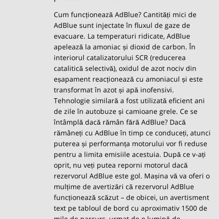
Cum funcționează AdBlue? Cantități mici de
AdBlue sunt injectate în fluxul de gaze de
evacuare. La temperaturi ridicate, AdBlue
apelează la amoniac și dioxid de carbon. În
interiorul catalizatorului SCR (reducerea
catalitică selectivă), oxidul de azot nociv din
eșapament reacționează cu amoniacul și este
transformat în azot și apă inofensivi.
Tehnologie similară a fost utilizată eficient ani
de zile în autobuze și camioane grele. Ce se
întâmplă dacă rămân fără AdBlue? Dacă
rămâneți cu AdBlue în timp ce conduceți, atunci
puterea și performanța motorului vor fi reduse
pentru a limita emisiile acestuia. După ce v-ați
oprit, nu veți putea reporni motorul dacă
rezervorul AdBlue este gol. Mașina vă va oferi o
mulțime de avertizări că rezervorul AdBlue
funcționează scăzut – de obicei, un avertisment
text pe tabloul de bord cu aproximativ 1500 de
mile de parcurs, urmat de o lumină de