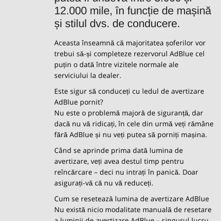
12.000 mile, în funcție de mașină
și stilul dvs. de conducere.
Aceasta înseamnă că majoritatea șoferilor vor
trebui să-și completeze rezervorul AdBlue cel
puțin o dată între vizitele normale ale
serviciului la dealer.
Este sigur să conduceți cu ledul de avertizare
AdBlue pornit?
Nu este o problemă majoră de siguranță, dar
dacă nu vă ridicați, în cele din urmă veți rămâne
fără AdBlue și nu veți putea să porniți mașina.
Când se aprinde prima dată lumina de
avertizare, veți avea destul timp pentru
reîncărcare – deci nu intrați în panică. Doar
asigurați-vă că nu vă reduceți.
Cum se resetează lumina de avertizare AdBlue
Nu există nicio modalitate manuală de resetare
a luminii de avertizare AdBlue – singurul lucru