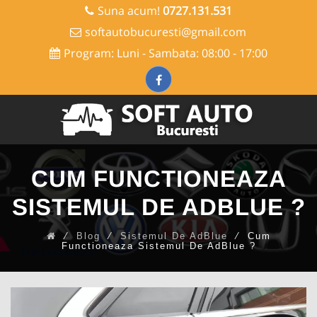
Suna acum!
0727.131.531
softautobucuresti@gmail.com
Program: Luni - Sambata: 08:00 - 17:00
Skip
to
CUM FUNCTIONEAZA
content
SISTEMUL DE ADBLUE ?
⁄
Blog
⁄
Sistemul De AdBlue
⁄
Cum
Functioneaza Sistemul De AdBlue ?