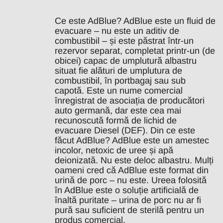
Ce este AdBlue? AdBlue este un fluid de
evacuare – nu este un aditiv de
combustibil – și este păstrat într-un
rezervor separat, completat printr-un (de
obicei) capac de umplutură albastru
situat fie alături de umplutura de
combustibil, în portbagaj sau sub
capotă. Este un nume comercial
înregistrat de asociația de producători
auto germană, dar este cea mai
recunoscută formă de lichid de
evacuare Diesel (DEF). Din ce este
făcut AdBlue? AdBlue este un amestec
incolor, netoxic de uree și apă
deionizată. Nu este deloc albastru. Mulți
oameni cred că AdBlue este format din
urină de porc – nu este. Ureea folosită
în AdBlue este o soluție artificială de
înaltă puritate – urina de porc nu ar fi
pură sau suficient de sterilă pentru un
produs comercial.