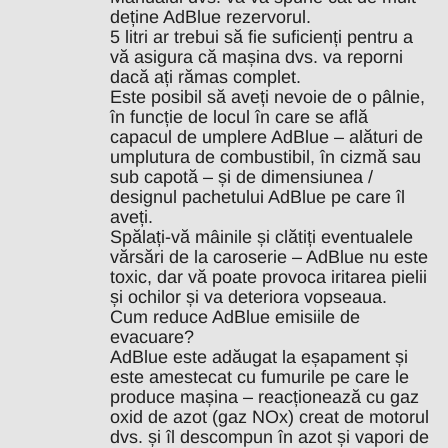
deține AdBlue rezervorul.
5 litri ar trebui să fie suficienți pentru a
vă asigura că mașina dvs. va reporni
dacă ați rămas complet.
Este posibil să aveți nevoie de o pâlnie,
în funcție de locul în care se află
capacul de umplere AdBlue – alături de
umplutura de combustibil, în cizmă sau
sub capotă – și de dimensiunea /
designul pachetului AdBlue pe care îl
aveți.
Spălați-vă mâinile și clătiți eventualele
vărsări de la caroserie –
AdBlue
nu este
toxic, dar vă poate provoca iritarea pielii
și ochilor și va deteriora vopseaua.
Cum reduce AdBlue emisiile de
evacuare?
AdBlue este adăugat la eșapament și
este amestecat cu fumurile pe care le
produce mașina – reacționează cu gaz
oxid de azot (gaz NOx) creat de motorul
dvs. și îl descompun în azot și vapori de