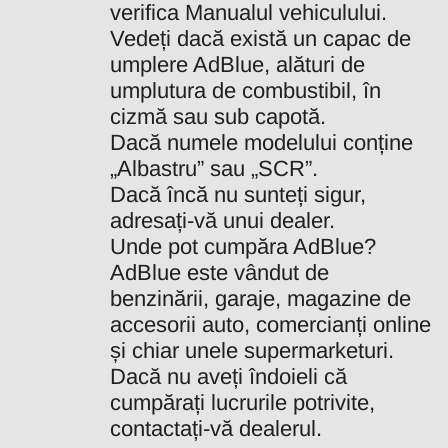
verifica Manualul vehiculului.
Vedeți dacă există un capac de
umplere AdBlue, alături de
umplutura de combustibil, în
cizmă sau sub capotă.
Dacă numele modelului conține
„Albastru” sau „SCR”.
Dacă încă nu sunteți sigur,
adresați-vă unui dealer.
Unde pot cumpăra AdBlue?
AdBlue este vândut de
benzinării, garaje, magazine de
accesorii auto, comercianți online
și chiar unele supermarketuri.
Dacă nu aveți îndoieli că
cumpărați lucrurile potrivite,
contactați-vă dealerul.