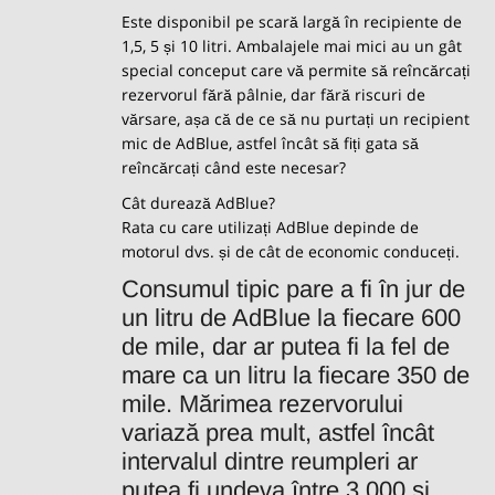
Este disponibil pe scară largă în recipiente de
1,5, 5 și 10 litri. Ambalajele mai mici au un gât
special conceput care vă permite să reîncărcați
rezervorul fără pâlnie, dar fără riscuri de
vărsare, așa că de ce să nu purtați un recipient
mic de AdBlue, astfel încât să fiți gata să
reîncărcați când este necesar?
Cât durează AdBlue?
Rata cu care utilizați AdBlue depinde de
motorul dvs. și de cât de economic conduceți.
Consumul tipic pare a fi în jur de
un litru de AdBlue la fiecare 600
de mile, dar ar putea fi la fel de
mare ca un litru la fiecare 350 de
mile. Mărimea rezervorului
variază prea mult, astfel încât
intervalul dintre reumpleri ar
putea fi undeva între 3.000 și