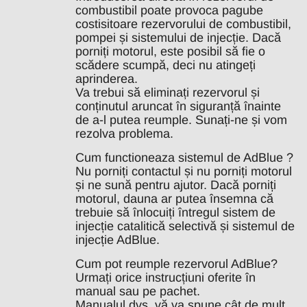
combustibil poate provoca pagube
costisitoare rezervorului de combustibil,
pompei și sistemului de injecție. Dacă
porniți motorul, este posibil să fie o
scădere scumpă, deci nu atingeți
aprinderea.
Va trebui să eliminați rezervorul și
conținutul aruncat în siguranță înainte
de a-l putea reumple. Sunați-ne și vom
rezolva problema.
Cum functioneaza sistemul de AdBlue ?
Nu porniți contactul și nu porniți motorul
și ne sună pentru ajutor. Dacă porniți
motorul, dauna ar putea însemna că
trebuie să înlocuiți întregul sistem de
injecție catalitică selectivă și sistemul de
injecție AdBlue.
Cum pot reumple rezervorul AdBlue?
Urmați orice instrucțiuni oferite în
manual sau pe pachet.
Manualul dvs. vă va spune cât de mult